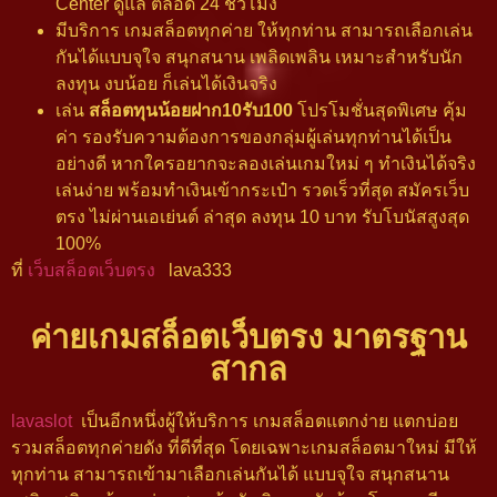
Center ดูแล ตลอด 24 ชั่วโมง
มีบริการ เกมสล็อตทุกค่าย ให้ทุกท่าน สามารถเลือกเล่น
กันได้แบบจุใจ สนุกสนาน เพลิดเพลิน เหมาะสำหรับนัก
ลงทุน งบน้อย ก็เล่นได้เงินจริง
เล่น
สล็อตทุนน้อยฝาก10รับ100
โปรโมชั่นสุดพิเศษ คุ้ม
ค่า รองรับความต้องการของกลุ่มผู้เล่นทุกท่านได้เป็น
อย่างดี หากใครอยากจะลองเล่นเกมใหม่ ๆ ทำเงินได้จริง
เล่นง่าย พร้อมทำเงินเข้ากระเป๋า รวดเร็วที่สุด สมัครเว็บ
ตรง ไม่ผ่านเอเย่นต์ ล่าสุด ลงทุน 10 บาท รับโบนัสสูงสุด
100%
ที่
เว็บสล็อตเว็บตรง
lava333
ค่ายเกมสล็อตเว็บตรง มาตรฐาน
สากล
lavaslot
เป็นอีกหนึ่งผู้ให้บริการ เกมสล็อตแตกง่าย แตกบ่อย
รวมสล็อตทุกค่ายดัง ที่ดีที่สุด โดยเฉพาะเกมสล็อตมาใหม่ มีให้
ทุกท่าน สามารถเข้ามาเลือกเล่นกันได้ แบบจุใจ สนุกสนาน