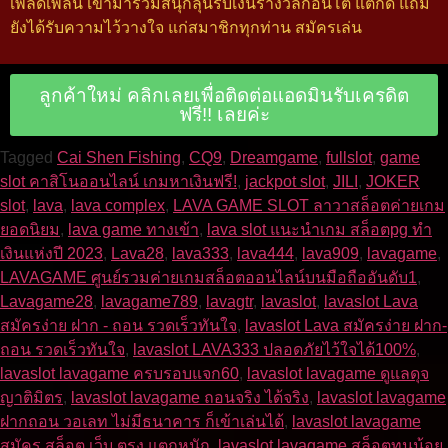
เพลิดเพลิน เข้ามาร่วมสนุกลุ้นรับเงินรางวัลก้อนโต แตกดี แถม
ยังได้รับความไว้วางใจ แก่สมาชิกทุกท่าน สมัครเล่น
ลูกค้าใหม่ คลิกเลยเพื่อติดต่อแอดมินรับเครดิต
ฟรี!! เลยค่ะ
Tagged
Cai Shen Fishing
,
CQ9
,
Dreamgame
,
fullslot
,
game
slot คาสิโนออนไลน์ เกมหาเงินฟรี!
,
jackpot slot
,
JILI
,
JOKER
slot
,
lava
,
lava complex
,
LAVA GAME SLOT ลาวาสล็อตค่ายเกม
ยอดนิยม
,
lava game ทางเข้า
,
lava slot แนะนำเกม สล็อตpg ทำ
เงินแห่งปี 2023
,
Lava28
,
lava333
,
lava444
,
lava909
,
lavagame
,
LAVAGAME ศูนย์รวมค่ายเกมสล็อตออนไลน์บนมือถืออันดับ1
,
Lavagame28
,
lavagame789
,
lavagtr
,
lavaslot
,
lavaslot Lava
สมัครง่าย ฝาก - ถอน รวดเร็วทันใจ
,
lavaslot Lava สมัครง่าย ฝาก-
ถอน รวดเร็วทันใจ
,
lavaslot LAVA333 ปลอดภัยไว้ใจได้100%
,
lavaslot lavagame ครบรอบแจก60
,
lavaslot lavagame ดูแลดุจ
ญาติมิตร
,
lavaslot lavagame ถอนจริง ได้จริง
,
lavaslot lavagame
ฝากถอน วอเลท ไม่มีธนาคาร ก็เข้าเล่นได้
,
lavaslot lavagame
สมัคร สล็อต เว็บ ตรง แตกหนัก
,
lavaslot lavagame สล็อตทุนน้อย
,