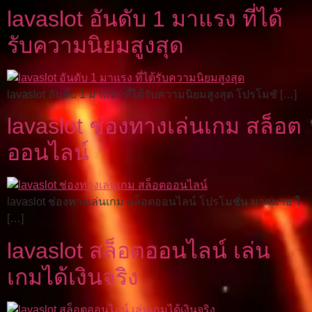
lavaslot อันดับ 1 มาแรง ที่ได้
รับความนิยมสูงสุด
lavaslot อันดับ 1 มาแรง ที่ได้รับความนิยมสูงสุด โปรโมชั […]
lavaslot ช่องทางเล่นเกม สล็อต
ออนไลน์
lavaslot ช่องทางเล่นเกม สล็อตออนไลน์ โปรโมชั่น มากมาย ใ
[…]
lavaslot สล็อตออนไลน์ เล่น
เกมได้เงินจริง