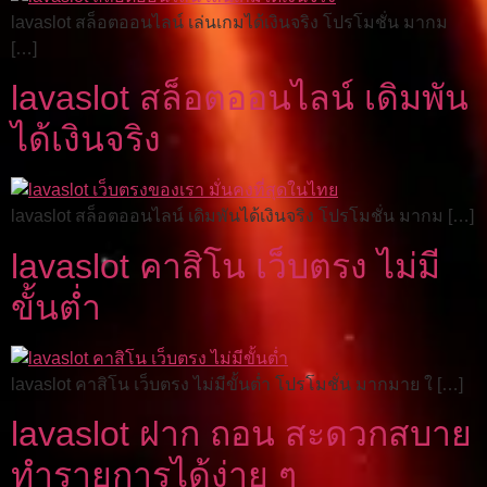
lavaslot สล็อตออนไลน์ เล่นเกมได้เงินจริง โปรโมชั่น มากม
[…]
lavaslot สล็อตออนไลน์ เดิมพัน
ได้เงินจริง
lavaslot สล็อตออนไลน์ เดิมพันได้เงินจริง โปรโมชั่น มากม […]
lavaslot คาสิโน เว็บตรง ไม่มี
ขั้นต่ำ
lavaslot คาสิโน เว็บตรง ไม่มีขั้นต่ำ โปรโมชั่น มากมาย ใ […]
lavaslot ฝาก ถอน สะดวกสบาย
ทำรายการได้ง่าย ๆ