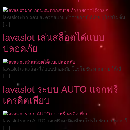
lavaslot ฝาก ถอน สะดวกสบาย ทำรายการได้ง่าย ๆ โปรโมชั่น
[…]
lavaslot เล่นสล็อตได้แบบ
ปลอดภัย
lavaslot เล่นสล็อตได้แบบปลอดภัย โปรโมชั่น มากมาย ให้เลื
[…]
lavaslot ระบบ AUTO แจกฟรี
เครดิตเพียบ
lavaslot ระบบ AUTO แจกฟรีเครดิตเพียบ โปรโมชั่น มากมาย ใ
[…]