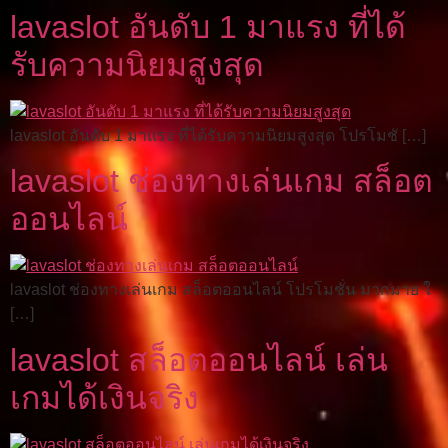
lavaslot อันดับ 1 มาแรง ที่ได้
รับความนิยมสูงสุด
lavaslot อันดับ 1 มาแรง ที่ได้รับความนิยมสูงสุด โปรโมชั […]
lavaslot ช่องทางเล่นเกม สล็อต
ออนไลน์
lavaslot ช่องทางเล่นเกม สล็อตออนไลน์ โปรโมชั่น มากมาย ใ
[…]
lavaslot สล็อตออนไลน์ เล่น
เกมได้เงินจริง