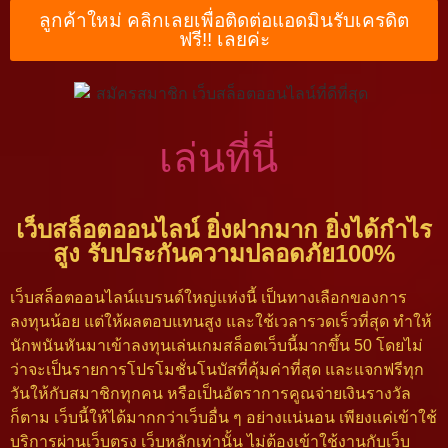
ลูกค้าใหม่ คลิกเลยเพื่อติดต่อแอดมินรับเครดิต
ฟรี!! เลยค่ะ
เล่นที่นี่
เว็บสล็อตออนไลน์ ยิ่งฝากมาก ยิ่งได้กำไร
สูง รับประกันความปลอดภัย100%
เว็บสล็อตออนไลน์แบรนด์ใหญ่แห่งนี้ เป็นทางเลือกของการ
ลงทุนน้อย แต่ให้ผลตอบแทนสูง และใช้เวลารวดเร็วที่สุด ทำให้
นักพนันหันมาเข้าลงทุนเล่นเกมสล็อตเว็บนี้มากขึ้น 50 โดยไม่
ว่าจะเป็นรายการโปรโมชั่นโนบัสที่คุ้มค่าที่สุด และแจกฟรีทุก
วันให้กับสมาชิกทุกคน หรือเป็นอัตราการคูณจ่ายเงินรางวัล
ก็ตาม เว็บนี้ให้ได้มากกว่าเว็บอื่น ๆ อย่างแน่นอน เพียงแค่เข้าใช้
บริการผ่านเว็บตรง เว็บหลักเท่านั้น ไม่ต้องเข้าใช้งานกับเว็บ