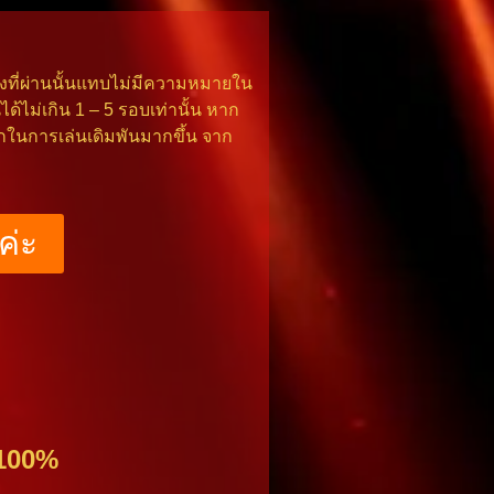
ช่วงที่ผ่านนั้นแทบไม่มีความหมายใน
ด้ไม่เกิน 1 – 5 รอบเท่านั้น หาก
ือกในการเล่นเดิมพันมากขึ้น จาก
ค่ะ
ย100%