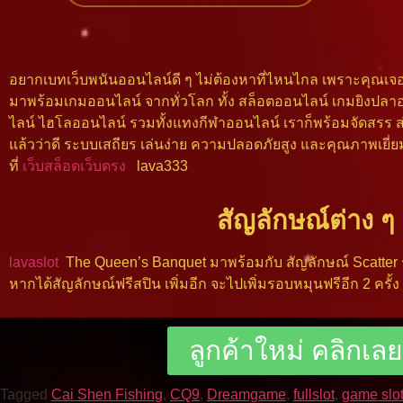
อยากเบทเว็บพนันออนไลน์ดี ๆ ไม่ต้องหาที่ไหนไกล เพราะคุณเจอแล้ว 
มาพร้อมเกมออนไลน์ จากทั่วโลก ทั้ง สล็อตออนไลน์ เกมยิงปลาอ
ไลน์ ไฮโลออนไลน์ รวมทั้งแทงกีฬาออนไลน์ เราก็พร้อมจัดสรร ส่งต
แล้วว่าดี ระบบเสถียร เล่นง่าย ความปลอดภัยสูง และคุณภาพเยี่
ที่
เว็บสล็อตเว็บตรง
lava333
สัญลักษณ์ต่าง 
lavaslot
The Queen’s Banquet มาพร้อมกับ สัญลักษณ์ Scatter รู
หากได้สัญลักษณ์ฟรีสปิน เพิ่มอีก จะไปเพิ่มรอบหมุนฟรีอีก 2 ครั้ง
ลูกค้าใหม่ คลิกเลย
Tagged
Cai Shen Fishing
,
CQ9
,
Dreamgame
,
fullslot
,
game slo