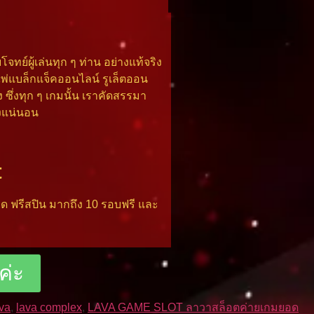
ทย์ผู้เล่นทุก ๆ ท่าน อย่างแท้จริง
พ่แบล็กแจ็คออนไลน์ รูเล็ตออน
ซึ่งทุก ๆ เกมนั้น เราคัดสรรมา
างแน่นอน
t
มด ฟรีสปิน มากถึง 10 รอบฟรี และ
ค่ะ
va
,
lava complex
,
LAVA GAME SLOT ลาวาสล็อตค่ายเกมยอด