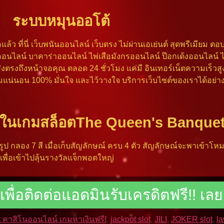
ระบบหมุนออโต้
ที่นี่ เว็บพนันออนไลน์ เว็บตรง ไม่ผ่านเอเย่นต์ สุดพรีเมียม ตอบโจ
อนไลน์ บาคาร่าออนไลน์ ไพ่เสือมังกรออนไลน์ ป๊อกเด้งออนไลน์ ไ
รงถึงหน้าจอคุณ ตลอด 24 ชั่วโมง แค่มี อินเทอร์เน็ตความเร็วสูง 
ยมแน่นอน 100% มั่นใจ และไว้วางใจ บริการเว็บไซต์ของเราได้อย่
ๆ ในเกมสล็อตThe Queen's Banque
ป กลอง 7 สี เมื่อเก็บสัญลักษณ์ ครบ 4 ตัว สัญลักษณ์จะพาเข้าโห
 เพื่อเข้าไปลุ้นรางวัลแจ็กพอตใหญ่
เพื่อติดต่อแอดมินรับเครดิตฟรี!! เลย
t คาสิโนออนไลน์ เกมหาเงินฟรี!
,
jackpot slot
,
JILI
,
JOKER slot
,
la