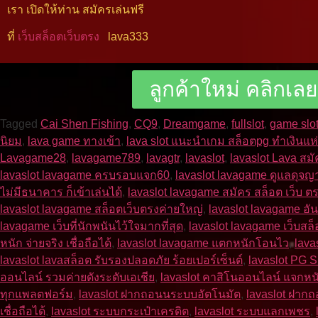
เรา เปิดให้ท่าน สมัครเล่นฟรี
ที่
เว็บสล็อตเว็บตรง
lava333
ลูกค้าใหม่ คลิกเลย
Tagged
Cai Shen Fishing
,
CQ9
,
Dreamgame
,
fullslot
,
game slo
นิยม
,
lava game ทางเข้า
,
lava slot แนะนำเกม สล็อตpg ทำเงินแห่
Lavagame28
,
lavagame789
,
lavagtr
,
lavaslot
,
lavaslot Lava สมั
lavaslot lavagame ครบรอบแจก60
,
lavaslot lavagame ดูแลดุจญา
ไม่มีธนาคาร ก็เข้าเล่นได้
,
lavaslot lavagame สมัคร สล็อต เว็บ 
lavaslot lavagame สล็อตเว็บตรงค่ายใหญ่
,
lavaslot lavagame อัน
lavagame เว็บที่นักพนันไว้ใจมากที่สุด
,
lavaslot lavagame เว็บสล
หนัก จ่ายจริง เชื่อถือได้
,
lavaslot lavagame แตกหนักโอนไว
,
lava
lavaslot lavaสล็อต รับรองปลอดภัย ร้อยเปอร์เซ็นต์
,
lavaslot PG
ออนไลน์ รวมค่ายดังระดับเอเชีย
,
lavaslot คาสิโนออนไลน์ แจกหน
ทุกแพลตฟอร์ม
,
lavaslot ฝากถอนนระบบอัตโนมัต
,
lavaslot ฝากถ
เชื่อถือได้
,
lavaslot ระบบกระเป๋าเครดิต
,
lavaslot ระบบแลกเพชร
,