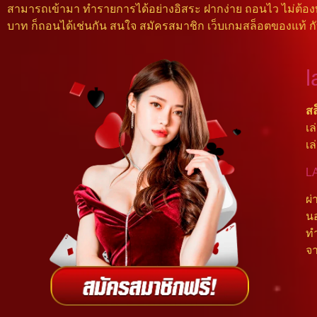
สามารถเข้ามา ทำรายการได้อย่างอิสระ ฝากง่าย ถอนไว ไม่ต้องทำเท
บาท ก็ถอนได้เช่นกัน สนใจ สมัครสมาชิก เว็บเกมสล็อตของแท้ กับ
l
สล
เล
เล
L
ผ่
นอ
ทำ
จา