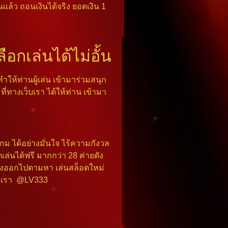
แล้ว ถอนเงินได้จริง ยอดเงิน 1
อกเล่นได้ไม่อั้น
 ทำให้ท่านผู้เล่น เข้ามาร่วมสนุก
ี่ทางเว็บเรา ได้ให้ท่าน เข้ามา
 ได้อย่างมั่นใจ ไร้ความกังวล
เล่นได้ฟรี มากกว่า 28 ค่ายดัง
้องออกไปตามหา เล่นสล็อตใหม่
ทางเรา @LV333