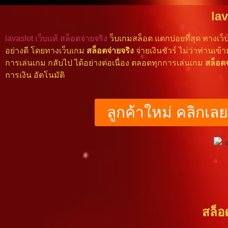
lav
lavaslot เว็บแท้ สล็อตจ่ายจริง
ว็บเกมสล็อต แตกบ่อยที่สุด ทางเว็
อย่างดี โดยทางเว็บเกม
สล็อตจ่ายจริง
จ่ายเงินชัวร์ ไม่ว่าท่าน
การเล่นเกม กลับไป ได้อย่างต่อเนื่อง ตลอดทุกการเล่นเกม
สล็อตจ
การเงิน อัตโนมัติ
ลูกค้าใหม่ คลิกเลย
สล็อต