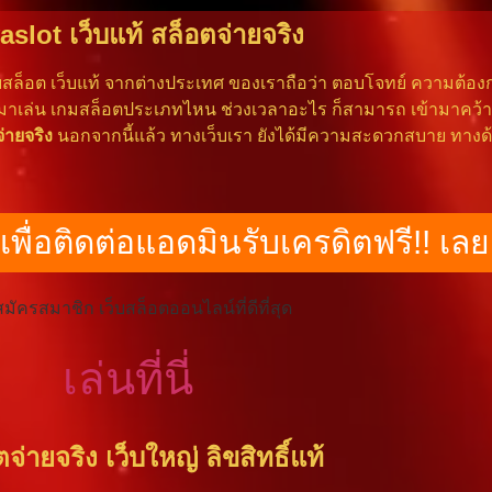
aslot เว็บแท้ สล็อตจ่ายจริง
บสล็อต เว็บแท้ จากต่างประเทศ ของเราถือว่า ตอบโจทย์ ความต้องการ
เข้ามาเล่น เกมสล็อตประเภทไหน ช่วงเวลาอะไร ก็สามารถ เข้ามาคว้า
่ายจริง
นอกจากนี้แล้ว ทางเว็บเรา ยังได้มีความสะดวกสบาย ทางด้
เพื่อติดต่อแอดมินรับเครดิตฟรี!! เลย
เล่นที่นี่
จ่ายจริง เว็บใหญ่ ลิขสิทธิ์แท้