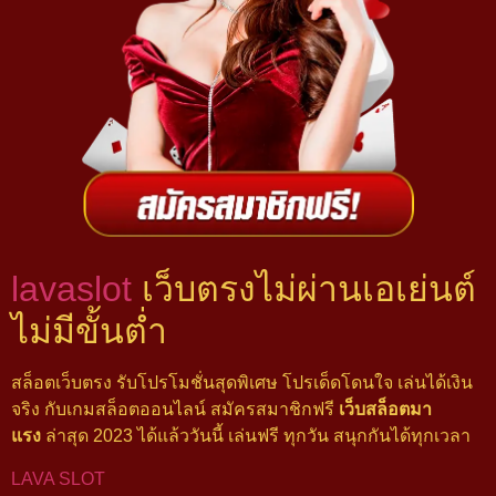
lavaslot
เว็บตรงไม่ผ่านเอเย่นต์
ไม่มีขั้นต่ำ
สล็อตเว็บตรง รับโปรโมชั่นสุดพิเศษ โปรเด็ดโดนใจ เล่นได้เงิน
จริง กับเกมสล็อตออนไลน์ สมัครสมาชิกฟรี
เว็บสล็อตมา
แรง
ล่าสุด 2023 ได้แล้ววันนี้ เล่นฟรี ทุกวัน สนุกกันได้ทุกเวลา
LAVA
SLOT