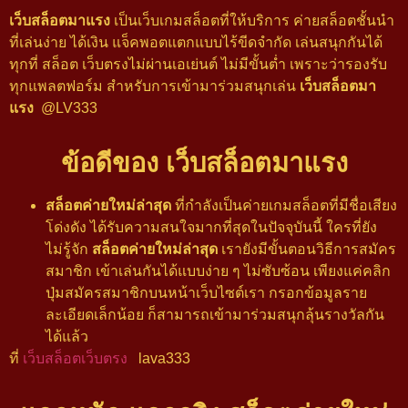
เว็บสล็อตมาแรง
เป็นเว็บเกมสล็อตที่ให้บริการ ค่ายสล็อตชั้นนำ
ที่เล่นง่าย ได้เงิน แจ็คพอตแตกแบบไร้ขีดจำกัด เล่นสนุกกันได้
ทุกที่ สล็อต เว็บตรงไม่ผ่านเอเย่นต์ ไม่มีขั้นต่ำ เพราะว่ารองรับ
ทุกแพลตฟอร์ม สำหรับการเข้ามาร่วมสนุกเล่น
เว็บสล็อตมา
แรง
@LV333
ข้อดีของ เว็บสล็อตมาแรง
สล็อตค่ายใหม่ล่าสุด
ที่กำลังเป็นค่ายเกมสล็อตที่มีชื่อเสียง
โด่งดัง ได้รับความสนใจมากที่สุดในปัจจุบันนี้ ใครที่ยัง
ไม่รู้จัก
สล็อตค่ายใหม่ล่าสุด
เรายังมีขั้นตอนวิธีการสมัคร
สมาชิก เข้าเล่นกันได้แบบง่าย ๆ ไม่ซับซ้อน เพียงแค่คลิก
ปุ่มสมัครสมาชิกบนหน้าเว็บไซต์เรา กรอกข้อมูลราย
ละเอียดเล็กน้อย ก็สามารถเข้ามาร่วมสนุกลุ้นรางวัลกัน
ได้แล้ว
ที่
เว็บสล็อตเว็บตรง
lava333