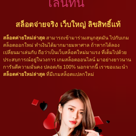
เล่นที่นี่
สล็อตจ่ายจริง เว็บใหญ่ ลิขสิทธิ์แท้
สล็อตค่ายใหม่ล่าสุด
สามารถเข้ามาร่วมสนุกสุดมัน ไปกับเกม
สล็อตออกใหม่ ทำเงินได้มากมายมหาศาล ถ้าหากได้ลอง
เปลี่ยนมาเล่นกับ ถือว่าเป็นเว็บสล็อตใหม่มาแรง ที่เต็มไปด้วย
ประสบการณ์อยู่ในวงการ เกมสล็อตออนไลน์ มาอย่างยาวนาน
การันตีความมั่นคง ปลอดภัย 100% นอกจากนี้ เราขอแนะนำ
สล็อตค่ายใหม่ล่าสุด
ที่มีเกมสล็อตแปลกใหม่