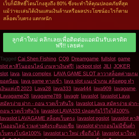
เว็บก็มีสิทธิ์โดนโกงสูงถึง 80% ซึ่งจะทำให้คุณปลอดภัยที่สุด
แม้ว่าจะเล่นได้เงินแสนเงินล้านหรือผลประโยชน์อะไรก็ตาม
สล็อตเว็บตรง แตกหนัก
ลูกค้าใหม่ คลิกเลยเพื่อติดต่อแอดมินรับเครดิต
ฟรี!! เลยค่ะ
Tagged
Cai Shen Fishing
,
CQ9
,
Dreamgame
,
fullslot
,
game
slot คาสิโนออนไลน์ เกมหาเงินฟรี!
,
jackpot slot
,
JILI
,
JOKER
slot
,
lava
,
lava complex
,
LAVA GAME SLOT ลาวาสล็อตค่ายเกม
ยอดนิยม
,
lava game ทางเข้า
,
lava slot แนะนำเกม สล็อตpg ทำ
เงินแห่งปี 2023
,
Lava28
,
lava333
,
lava444
,
lava909
,
lavagame
,
Lavagame28
,
lavagame789
,
lavagtr
,
lavaslot
,
lavaslot Lava
สมัครง่าย ฝาก - ถอน รวดเร็วทันใจ
,
lavaslot Lava สมัครง่าย ฝาก-
ถอน รวดเร็วทันใจ
,
lavaslot LAVA333 ปลอดภัยไว้ใจได้100%
,
lavaslot LAVAGAME สล็อตเว็บตรง
,
lavaslot pgslot
,
lavaslot คาสิ
โนออนไลน์ รวมค่ายดังระดับเอเชีย
,
lavaslot ฝากถอนไม่มีขั้นต่ำ
เว็บตรงโบนัส100%
,
lavaslot มา ใหม่ เชื่อถือได้
,
lavaslot มาใหม่