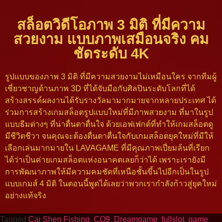
สล็อตวิดีโอภาพ 3 มิติ ที่มีความ
สวยงาม แบบภาพเสมือนจริง คม
ชัดระดับ 4K
รูปแบบของภาพ 3 มิติ ที่มีความสวยงามไม่เหมือนใคร จากทีมผู้
เชี่ยวชาญด้านภาพ 3D ที่ได้จับมือกับศิลปินระดับโลกที่ได้
สร้างสรรค์ผลงานได้รับรางวัลมามากมายจากหลายประเทศ ได้
ร่วมการสร้างเกมสล็อตรูปแบบใหม่ที่มีภาพสวยงาม ที่มาในรูป
แบบธีมต่างๆ ที่น่าตื่นตาตื่นใจ ด้วยเอฟเฟกต์ที่ทำให้เกมสล็อตดู
มีชีวิตชีวา จนคุณจะต้องตื่นตาตื่นใจกับเกมสล็อตยุคใหม่ที่มีให้
เลือกเล่นมากมายใน LAVAGAME ที่มีคุณภาพเปี่ยมล้นที่เรียก
ได้ว่าเป็นค่ายเกมสล็อตแห่งอนาคตเลยก็ว่าได้ เพราะเรายังมี
การพัฒนาภาพให้มีความคมชัดที่เหนือชั้นขึ้นไปอีกเป็นในรูป
แบบเกมส์ 4 มิติ ในตอนนี้พูดได้เลยว่าพวกเรากำลังก้าวสู่ยุคใหม่
อย่างแท้จริง
Tagged
Cai Shen Fishing
,
CQ9
,
Dreamgame
,
fullslot
,
game