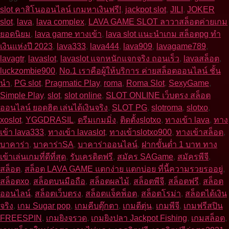
slot คาสิโนออนไลน์ เกมหาเงินฟรี!
,
jackpot slot
,
JILI
,
JOKER
slot
,
lava
,
lava complex
,
LAVA GAME SLOT ลาวาสล็อตค่ายเกม
ยอดนิยม
,
lava game ทางเข้า
,
lava slot แนะนำเกม สล็อตpg ทำ
เงินแห่งปี 2023
,
lava333
,
lava444
,
lava909
,
lavagame789
,
lavagtr
,
lavaslot
,
lavaslot แจกหนักแจกจริง ถอนเร็ว
,
lavaสล็อต
,
luckzombie900
,
No.1 เราคือผู้ให้บริการ ค่ายสล็อตออนไลน์ ชั้น
นำ
,
PG slot
,
Pragmatic Play
,
roma
,
Roma Slot
,
SexyGame
,
Simple Play
,
slot
,
slot online
,
SLOT ONLINE เว็บตรง สล็อต
ออนไลน์ ยอดฮิต เล่นได้เงินจริง
,
SLOT PG
,
slotroma
,
slotxo
,
xoslot
,
YGGDRASIL
,
ดรีมเกมมิ่ง
,
ติดตั้งslotxo
,
ทางเข้า lava
,
ทาง
เข้า lava333
,
ทางเข้า lavaslot
,
ทางเข้าslotxo900
,
ทางเข้าสล็อต
,
บาคาร่า
,
บาคาร่าSA
,
บาคาร่าออนไลน์
,
ฝากขั้นต่ำ 1 บาท ทาง
เข้าเล่นเกมที่ดีที่สุด
,
รับเครดิตฟรี
,
สมัคร SAGame
,
สมัครพีจี
,
สล็อต
,
สล็อต LAVA GAME แตกง่าย แตกบ่อย ที่นี้ความรวยรออยู่
,
สล็อตxo
,
สล็อตบนมือถือ
,
สล็อตผลไม้
,
สล็อตพีจี
,
สล็อตฟรี
,
สล็อต
ออนไลน์
,
สล็อตเว็บตรง
,
สล็อตแจ็คพ็อต
,
สล็อตโรม่า
,
สล็อตได้เงิน
จริง
,
เกม Sugar pop
,
เกมคีบตุ๊กตา
,
เกมตีตุ่น
,
เกมพีจี
,
เกมฟรีสปิน
FREESPIN
,
เกมยิงจรวด
,
เกมยิงปลา Jackpot Fishing
,
เกมสล็อต
,