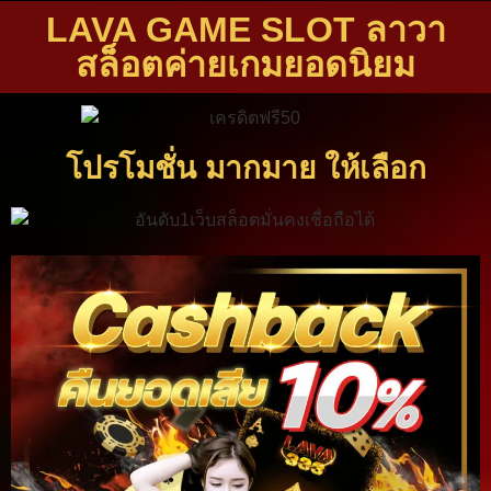
LAVA GAME SLOT ลาวา
สล็อตค่ายเกมยอดนิยม
โปรโมชั่น มากมาย ให้เลือก