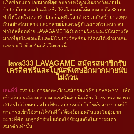
แจ็คพ็อตแตกบ่อยมากที่สุด กับการทวีคูณเงินรางวัลแบบไม่
จำกัด มีค่ายเกมอันเลื่องชื่อให้เลือกเล่นได้มากมายถึง 88 ค่าย
ทำให้โดนใจเหล่านักปั่นสล็อตทั่วโลกต่างชวนกันเข้ามาลงทุน
กันอย่างล้นหลาม และกลายเป็นเศรษฐีกันอย่างถ้วนหน้า จน
ทำให้สล็อตค่าย LAVAGAME ได้รับความนิยมและมีเงินรางวัล
มากที่สุดในขณะนี้ และมีเงินรางวัลพร้อมให้คุณได้เข้ามาเล่น
และรวยไปด้วยกันแล้วในตอนนี้
lava333 LAVAGAME สมัครสมาชิกรับ
เครดิตฟรีและโบนัสพิเศษอีกมากมายนับ
ไม่ถ้วน
เล่นที่นี่
lava333 การลงทะเบียนสมัครสมาชิก LAVAGAME เพื่อ
เข้าเล่นเกมสล็อตลาวามาแรงนั้นง่ายนิดเดียว โดยท่านสามารถ
สมัครได้ด้วยตนเองไม่กี่ขั้นตอนบนหน้าเว็บไซต์ของเรา แค่นี้ก็
สามารถเข้าใช้งานได้ทันที ไม่ต้องง้อแอดมินและไม่ยุ่งยาก
อย่างที่คิด แต่ลูกค้าจำเป็นต้องใช้ข้อมูลจริงในการสมัคร
สมาชิกเท่านั้น