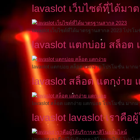
lavaslot เว็บไซต์ที่ได้
lavaslot เว็บไซต์ที่ได้มาตรฐานสากล 2023 โปรโม
lavaslot แตกบ่อย สล็อต 
lavaslot แตกบ่อย สล็อต แตกง่าย โปรโมชั่น มากมา
lavaslot สล็อต แตกง่าย 
lavaslot สล็อต แตกง่าย แตกบ่อย โปรโมชั่น มากมา
lavaslot lavaslot เราคือ
lavaslot เราคือผู้ให้บริการคาสิโนออนไลน์ โปรโม