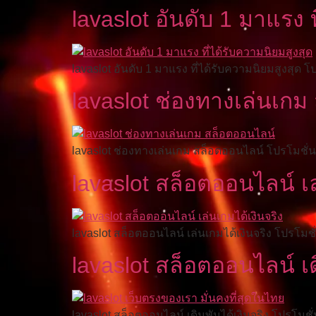
lavaslot อันดับ 1 มาแรง ท
lavaslot อันดับ 1 มาแรง ที่ได้รับความนิยมสูงสุด โ
lavaslot ช่องทางเล่นเกม
lavaslot ช่องทางเล่นเกม สล็อตออนไลน์ โปรโมชั่
lavaslot สล็อตออนไลน์ เล
lavaslot สล็อตออนไลน์ เล่นเกมได้เงินจริง โปรโมช
lavaslot สล็อตออนไลน์ เด
lavaslot สล็อตออนไลน์ เดิมพันได้เงินจริง โปรโมช