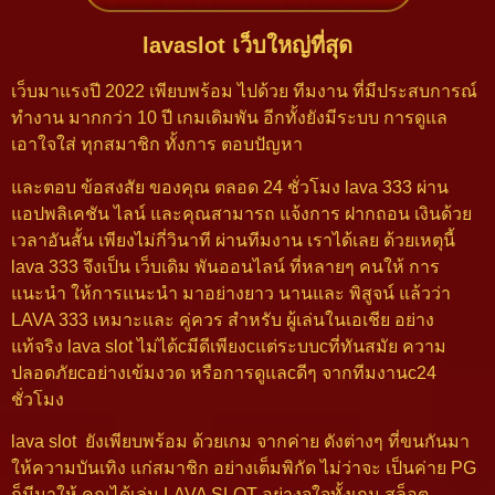
lavaslot เว็บใหญ่ที่สุด
เว็บมาแรงปี 2022 เพียบพร้อม ไปด้วย ทีมงาน ที่มีประสบการณ์
ทำงาน มากกว่า 10 ปี เกมเดิมพัน อีกทั้งยังมีระบบ การดูแล
เอาใจใส่ ทุกสมาชิก ทั้งการ ตอบปัญหา
และตอบ ข้อสงสัย ของคุณ ตลอด 24 ชั่วโมง lava 333 ผ่าน
แอปพลิเคชัน ไลน์ และคุณสามารถ แจ้งการ ฝากถอน เงินด้วย
เวลาอันสั้น เพียงไม่กี่วินาที ผ่านทีมงาน เราได้เลย ด้วยเหตุนี้
lava 333 จึงเป็น เว็บเดิม พันออนไลน์ ที่หลายๆ คนให้ การ
แนะนำ ให้การแนะนำ มาอย่างยาว นานและ พิสูจน์ แล้วว่า
LAVA 333 เหมาะและ คู่ควร สำหรับ ผู้เล่นในเอเชีย อย่าง
แท้จริง lava slot ไม่ได้cมีดีเพียงcแต่ระบบcที่ทันสมัย ความ
ปลอดภัยcอย่างเข้มงวด หรือการดูแลcดีๆ จากทีมงานc24
ชั่วโมง
lava slot ยังเพียบพร้อม ด้วยเกม จากค่าย ดังต่างๆ ที่ขนกันมา
ให้ความบันเทิง แก่สมาชิก อย่างเต็มพิกัด ไม่ว่าจะ เป็นค่าย PG
ก็มีมาให้ คุณได้เล่น LAVA SLOT อย่างจุใจทั้งเกม สล็อต