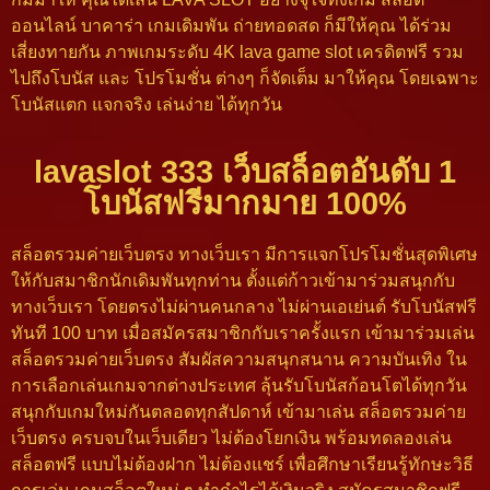
ออนไลน์ บาคาร่า เกมเดิมพัน ถ่ายทอดสด ก็มีให้คุณ ได้ร่วม
เสี่ยงทายกัน ภาพเกมระดับ 4K lava game slot เครดิตฟรี รวม
ไปถึงโบนัส และ โปรโมชั่น ต่างๆ ก็จัดเต็ม มาให้คุณ โดยเฉพาะ
โบนัสแตก แจกจริง เล่นง่าย ได้ทุกวัน
lavaslot 333 เว็บสล็อตอันดับ 1
โบนัสฟรีมากมาย 100%
สล็อตรวมค่ายเว็บตรง ทางเว็บเรา มีการแจกโปรโมชั่นสุดพิเศษ
ให้กับสมาชิกนักเดิมพันทุกท่าน ตั้งแต่ก้าวเข้ามาร่วมสนุกกับ
ทางเว็บเรา โดยตรงไม่ผ่านคนกลาง ไม่ผ่านเอเย่นต์ รับโบนัสฟรี
ทันที 100 บาท เมื่อสมัครสมาชิกกับเราครั้งแรก เข้ามาร่วมเล่น
สล็อตรวมค่ายเว็บตรง สัมผัสความสนุกสนาน ความบันเทิง ใน
การเลือกเล่นเกมจากต่างประเทศ ลุ้นรับโบนัสก้อนโตได้ทุกวัน
สนุกกับเกมใหม่กันตลอดทุกสัปดาห์ เข้ามาเล่น สล็อตรวมค่าย
เว็บตรง ครบจบในเว็บเดียว ไม่ต้องโยกเงิน พร้อมทดลองเล่น
สล็อตฟรี แบบไม่ต้องฝาก ไม่ต้องแชร์ เพื่อศึกษาเรียนรู้ทักษะวิธี