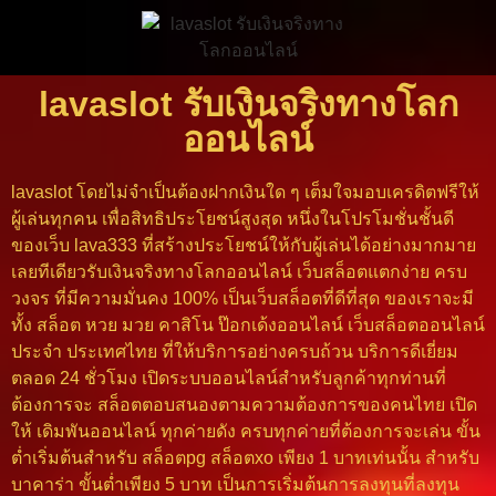
lavaslot รับเงินจริงทางโลก
ออนไลน์
lavaslot โดยไม่จำเป็นต้องฝากเงินใด ๆ เต็มใจมอบเครดิตฟรีให้
ผู้เล่นทุกคน เพื่อสิทธิประโยชน์สูงสุด หนึ่งในโปรโมชั่นชั้นดี
ของเว็บ lava333 ที่สร้างประโยชน์ให้กับผู้เล่นได้อย่างมากมาย
เลยทีเดียวรับเงินจริงทางโลกออนไลน์ เว็บสล็อตแตกง่าย ครบ
วงจร ที่มีความมั่นคง 100% เป็นเว็บสล็อตที่ดีที่สุด ของเราจะมี
ทั้ง สล็อต หวย มวย คาสิโน ป๊อกเด้งออนไลน์ เว็บสล็อตออนไลน์
ประจำ ประเทศไทย ที่ให้บริการอย่างครบถ้วน บริการดีเยี่ยม
ตลอด 24 ชั่วโมง เปิดระบบออนไลน์สำหรับลูกค้าทุกท่านที่
ต้องการจะ สล็อตตอบสนองตามความต้องการของคนไทย เปิด
ให้ เดิมพันออนไลน์ ทุกค่ายดัง ครบทุกค่ายที่ต้องการจะเล่น ขั้น
ต่ำเริ่มต้นสำหรับ สล็อตpg สล็อตxo เพียง 1 บาทเท่นนั้น สำหรับ
บาคาร่า ขั้นต่ำเพียง 5 บาท เป็นการเริ่มต้นการลงทุนที่ลงทุน