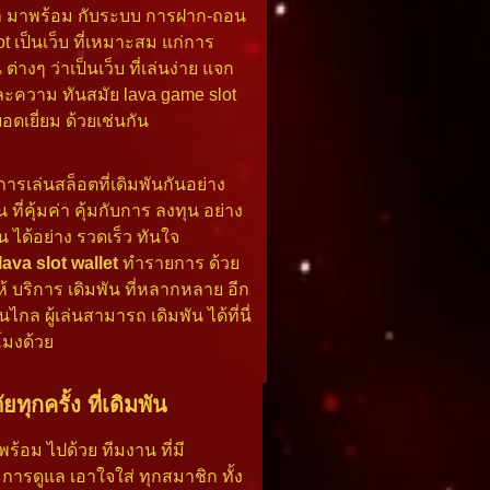
นต่ำ มาพร้อม กับระบบ การฝาก-ถอน
ot เป็นเว็บ ที่เหมาะสม แก่การ
างๆ ว่าเป็นเว็บ ที่เล่นง่าย แจก
 และความ ทันสมัย lava game slot
ดเยี่ยม ด้วยเช่นกัน
การเล่นสล็อตที่เดิมพันกันอย่าง
น ที่คุ้มค่า คุ้มกับการ ลงทุน อย่าง
 ได้อย่าง รวดเร็ว ทันใจ
lava slot wallet
ทำรายการ ด้วย
ห้ บริการ เดิมพัน ที่หลากหลาย อีก
ล ผู้เล่นสามารถ เดิมพัน ได้ที่นี่
โมงด้วย
ุกครั้ง ที่เดิมพัน
ร้อม ไปด้วย ทีมงาน ที่มี
การดูแล เอาใจใส่ ทุกสมาชิก ทั้ง