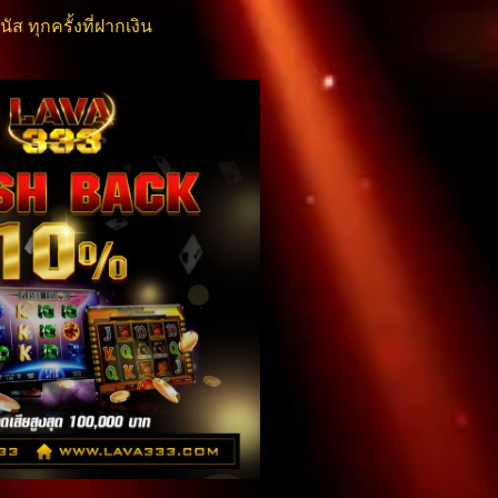
ส ทุกครั้งที่ฝากเงิน