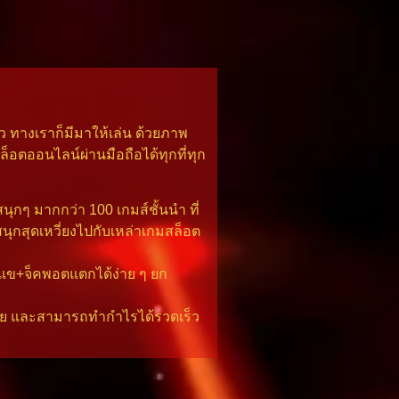
นไว ทางเราก็มีมาให้เล่น ด้วยภาพ
อตออนไลน์ผ่านมือถือได้ทุกที่ทุก
ุกๆ มากกว่า 100 เกมส์ชั้นนำ ที่
นุกสุดเหวี่ยงไปกับเหล่าเกมสล็อต
่ทำแข+จ็คพอตแตกได้ง่าย ๆ ยก
ง่าย และสามารถทำกำไรได้รวดเร็ว