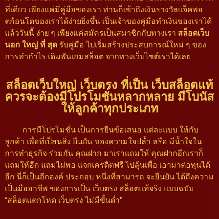
ที่เดียว เพียงแค่มีคู่มือของเรา ท่านก็เข้าถึงเงินรางวัลแจ็คพอ
ตก้อนโตของเราได้ง่ายยิ่งขึ้น เป็นเจ้าของคู่มือทำเงินของเราได้
แล้ววันนี้ ง่าย ๆ เพียงแค่สมัครเป็นสมาชิกกับทางเรา
สล็อตเว็บ
นอก ใหญ่ ที่ สุด
รับคู่มือ ไปเริ่มสร้างประสบการณ์ใหม่ ๆ ของ
การทำกำไร เดิมพันเกมสล็อต จากทางเว็บไซต์เราได้เลย
สล็อตเว็บใหญ่ เว็บตรง ที่เป็น เว็บสล็อตแท้
ควรจะต้องมีโปรโมชั่นหลากหลาย มีโบนัส
ให้ลูกค้าทุกประเภท
การมีโปรโมชั่น เป็นการยืนข้อเสนอ แต่ละแบบ ให้กับ
ลูกค้า เพื่อที่เป็สนสิ่ง ยืนยัน ของความใจปล้ำ หรือ มีน้ำใจใน
การทำธุรกิจ ร่วมกัน คุณฝาก มาเราแถมให้ คุณฝากอีกเราก็
แถมให้อีก แถมไม่พอ แจกเครดิตฟรี ไปลุ้นเพื่อ เอามาต่อทุนได้
อีก นี่ก็เป็นอีกองค์ ประกอบ หนึ่งที่สามารถ จะยืนยัน ได้ถึงความ
เป็นมืออาชีพ ของการเป็น เว็บตรง สล็อตแท้จริง แบบฉบับ
“สล็อตแตกโหด เว็บตรง ไม่มีขั้นต่ำ”