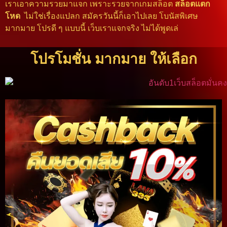
เราเอาความรวยมาแจก เพราะรวยจากเกมสล็อต
สล็อตแตก
โหด
ไม่ใช่เรื่องแปลก สมัครวันนี้ก็เอาไปเลย โบนัสพิเศษ
มากมาย โปรดี ๆ แบบนี้ เว็บเราแจกจริง ไม่ได้พูดเล่
โปรโมชั่น มากมาย ให้เลือก