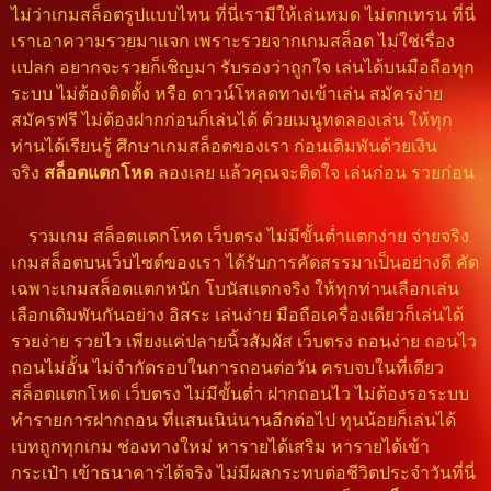
ไม่ว่าเกมสล็อตรูปแบบไหน ที่นี่เรามีให้เล่นหมด ไม่ตกเทรน ที่นี่
เราเอาความรวยมาแจก เพราะรวยจากเกมสล็อต ไม่ใช่เรื่อง
แปลก อยากจะรวยก็เชิญมา รับรองว่าถูกใจ เล่นได้บนมือถือทุก
ระบบ ไม่ต้องติดตั้ง หรือ ดาวน์โหลดทางเข้าเล่น สมัครง่าย
สมัครฟรี ไม่ต้องฝากก่อนก็เล่นได้ ด้วยเมนูทดลองเล่น ให้ทุก
ท่านได้เรียนรู้ ศึกษาเกมสล็อตของเรา ก่อนเดิมพันด้วยเงิน
จริง
สล็อตแตกโหด
ลองเลย แล้วคุณจะติดใจ เล่นก่อน รวยก่อน
รวมเกม สล็อตแตกโหด เว็บตรง ไม่มีขั้นต่ำแตกง่าย จ่ายจริง
เกมสล็อตบนเว็บไซต์ของเรา ได้รับการคัดสรรมาเป็นอย่างดี คัด
เฉพาะเกมสล็อตแตกหนัก โบนัสแตกจริง ให้ทุกท่านเลือกเล่น
เลือกเดิมพันกันอย่าง อิสระ เล่นง่าย มือถือเครื่องเดียวก็เล่นได้
รวยง่าย รวยไว เพียงแค่ปลายนิ้วสัมผัส เว็บตรง ถอนง่าย ถอนไว
ถอนไม่อั้น ไม่จำกัดรอบในการถอนต่อวัน ครบจบในที่เดียว
สล็อตแตกโหด เว็บตรง ไม่มีขั้นต่ำ
ฝากถอนไว ไม่ต้องรอระบบ
ทำรายการฝากถอน ที่แสนเนิน่นานอีกต่อไป ทุนน้อยก็เล่นได้
เบทถูกทุกเกม ช่องทางใหม่ หารายได้เสริม หารายได้เข้า
กระเป๋า เข้าธนาคารได้จริง ไม่มีผลกระทบต่อชีวิตประจำวันที่นี่