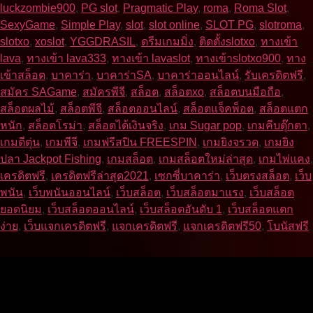
luckzombie900
,
PG slot
,
Pragmatic Play
,
roma
,
Roma Slot
,
SexyGame
,
Simple Play
,
slot
,
slot online
,
SLOT PG
,
slotroma
,
slotxo
,
xoslot
,
YGGDRASIL
,
ดรีมเกมมิ่ง
,
ติดตั้งslotxo
,
ทางเข้า
lava
,
ทางเข้า lava333
,
ทางเข้า lavaslot
,
ทางเข้าslotxo900
,
ทาง
เข้าสล็อต
,
บาคาร่า
,
บาคาร่าSA
,
บาคาร่าออนไลน์
,
รับเครดิตฟรี
,
สมัคร SAGame
,
สมัครพีจี
,
สล็อต
,
สล็อตxo
,
สล็อตบนมือถือ
,
สล็อตผลไม้
,
สล็อตพีจี
,
สล็อตออนไลน์
,
สล็อตแจ็คพ็อต
,
สล็อตแตก
หนัก
,
สล็อตโรม่า
,
สล็อตได้เงินจริง
,
เกม Sugar pop
,
เกมคีบตุ๊กตา
,
เกมตีตุ่น
,
เกมพีจี
,
เกมฟรีสปิน FREESPIN
,
เกมยิงจรวด
,
เกมยิง
ปลา Jackpot Fishing
,
เกมสล็อต
,
เกมสล็อตใหม่ล่าสุด
,
เกมไพ่แคง
,
เครดิตฟรี
,
เครดิตฟรีล่าสุด2021
,
เซกซี่บาคาร่า
,
เว็บตรงสล็อต
,
เว็บ
พนัน
,
เว็บพนันออนไลน์
,
เว็บสล็อต
,
เว็บสล็อตมาแรง
,
เว็บสล็อต
ยอดนิยม
,
เว็บสล็อตออนไลน์
,
เว็บสล็อตอันดับ 1
,
เว็บสล็อตแตก
ง่าย
,
เว็บแจกเครดิตฟรี
,
แจกเครดิตฟรี
,
แจกเครดิตฟรี50
,
โบนัสฟรี