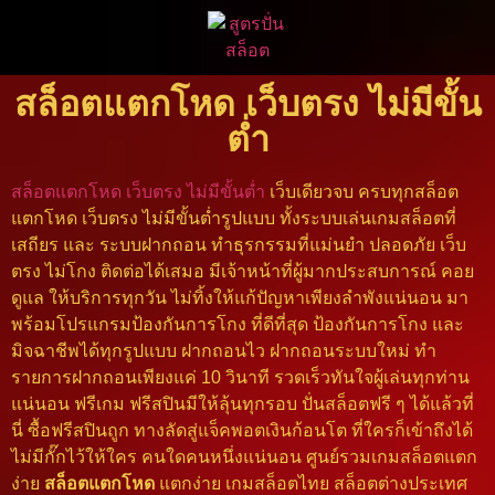
สล็อตแตกโหด เว็บตรง ไม่มีขั้น
ต่ำ
สล็อตแตกโหด เว็บตรง ไม่มีขั้นต่ำ
เว็บเดียวจบ ครบทุกสล็อต
แตกโหด เว็บตรง ไม่มีขั้นต่ำรูปแบบ ทั้งระบบเล่นเกมสล็อตที่
เสถียร และ ระบบฝากถอน ทำธุรกรรมที่แม่นยำ ปลอดภัย เว็บ
ตรง ไม่โกง ติดต่อได้เสมอ มีเจ้าหน้าที่ผู้มากประสบการณ์ คอย
ดูแล ให้บริการทุกวัน ไม่ทิ้งให้แก้ปัญหาเพียงลำพังแน่นอน มา
พร้อมโปรแกรมป้องกันการโกง ที่ดีที่สุด ป้องกันการโกง และ
มิจฉาชีพได้ทุกรูปแบบ ฝากถอนไว ฝากถอนระบบใหม่ ทำ
รายการฝากถอนเพียงแค่ 10 วินาที รวดเร็วทันใจผู้เล่นทุกท่าน
แน่นอน ฟรีเกม ฟรีสปินมีให้ลุ้นทุกรอบ ปั่นสล็อตฟรี ๆ ได้แล้วที่
นี่ ซื้อฟรีสปินถูก ทางลัดสู่แจ็คพอตเงินก้อนโต ที่ใครก็เข้าถึงได้
ไม่มีกั๊กไว้ให้ใคร คนใดคนหนึ่งแน่นอน ศูนย์รวมเกมสล็อตแตก
ง่าย
สล็อตแตกโหด
แตกง่าย เกมสล็อตไทย สล็อตต่างประเทศ