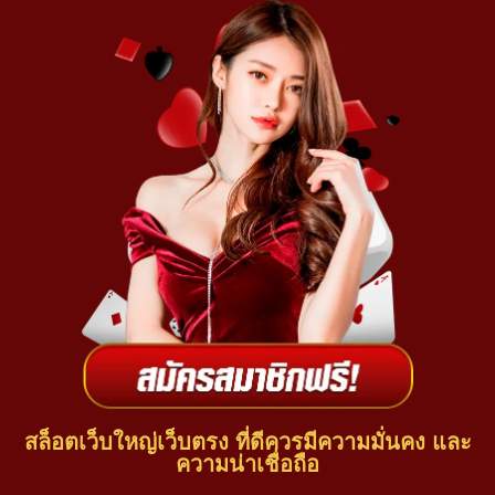
สล็อตเว็บใหญ่เว็บตรง ที่ดีควรมีความมั่นคง และ
ความน่าเชื่อถือ