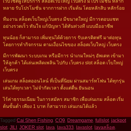
เว็บไซต์ผู้ให้บริการ สล็อตเว็บใหญ่ เว็บตรง มีโปรโมชั่น หลาก
หลาย รับโปรโมชั่น จากการฝาก เริ่มต้น โดยหลักสิบ หลักร้อย
ทีมงาน สล็อตเว็บใหญ่เว็บตรง มีขนาดใหญ่ มีการตอบแชท
อย่างรวดเร็ว ทันใจ แก้ปัญหา ได้ทันท่วงที แบบมืออาชีพ
ทุนน้อย ก็สามารถ เพิ่มทุนได้ด้วยการ รับเครดิตฟรี มาต่อทุน
โดยการทำกิจกรรม ตามเงื่อนไขของ สล็อตเว็บใหญ่ เว็บตรง
มีการพัฒนา ระบบเกม หรือมีการ นำเกมใหม่ๆ อัพเดท เข้ามา
ให้ลูกค้า ได้เล่นเพลิดเพลิน ไปกับ เว็บตรง slot สล็อต เว็บใหญ่
เว็บตรง
เล่นเกม สล็อตออนไลน์ ที่เป็นที่นิยม ผ่านสมาร์ทโฟน ได้ทุกรุ่น
เล่นได้ทุกเวลา ไม่จำกัดเวลา ตั้งแต่ตื่น ยันนอน
ไร้ค่าธรรมเนียม ในการสมัคร สมาชิก เพื่อเล่นเกม สล็อต เริ่ม
ต้นขั้นต่ำ เพียง 1 บาท ก็สามารถ เล่นเกมได้แล้ว
Tagged
Cai Shen Fishing
,
CQ9
,
Dreamgame
,
fullslot
,
jackpot
slot
,
JILI
,
JOKER slot
,
lava
,
lava333
,
lavaslot
,
lavaสล็อต
,