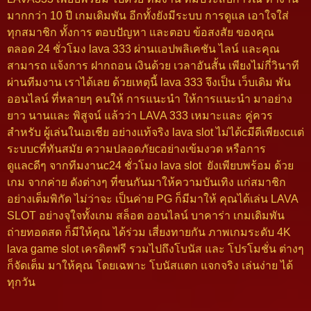
มากกว่า 10 ปี เกมเดิมพัน อีกทั้งยังมีระบบ การดูแล เอาใจใส่
ทุกสมาชิก ทั้งการ ตอบปัญหา และตอบ ข้อสงสัย ของคุณ
ตลอด 24 ชั่วโมง lava 333 ผ่านแอปพลิเคชัน ไลน์ และคุณ
สามารถ แจ้งการ ฝากถอน เงินด้วย เวลาอันสั้น เพียงไม่กี่วินาที
ผ่านทีมงาน เราได้เลย ด้วยเหตุนี้ lava 333 จึงเป็น เว็บเดิม พัน
ออนไลน์ ที่หลายๆ คนให้ การแนะนำ ให้การแนะนำ มาอย่าง
ยาว นานและ พิสูจน์ แล้วว่า LAVA 333 เหมาะและ คู่ควร
สำหรับ ผู้เล่นในเอเชีย อย่างแท้จริง lava slot ไม่ได้cมีดีเพียงcแต่
ระบบcที่ทันสมัย ความปลอดภัยcอย่างเข้มงวด หรือการ
ดูแลcดีๆ จากทีมงานc24 ชั่วโมง lava slot ยังเพียบพร้อม ด้วย
เกม จากค่าย ดังต่างๆ ที่ขนกันมาให้ความบันเทิง แก่สมาชิก
อย่างเต็มพิกัด ไม่ว่าจะ เป็นค่าย PG ก็มีมาให้ คุณได้เล่น LAVA
SLOT อย่างจุใจทั้งเกม สล็อต ออนไลน์ บาคาร่า เกมเดิมพัน
ถ่ายทอดสด ก็มีให้คุณ ได้ร่วม เสี่ยงทายกัน ภาพเกมระดับ 4K
lava game slot เครดิตฟรี รวมไปถึงโบนัส และ โปรโมชั่น ต่างๆ
ก็จัดเต็ม มาให้คุณ โดยเฉพาะ โบนัสแตก แจกจริง เล่นง่าย ได้
ทุกวัน