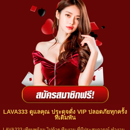
LAVA333 ดูแลคุณ ประดุจดั่ง VIP ปลอดภัยทุกครั้ง
ที่เดิมพัน
LAVA333 เพียบพร้อม ไปด้วย ทีมงาน ที่มีประสบการณ์ ทำงาน