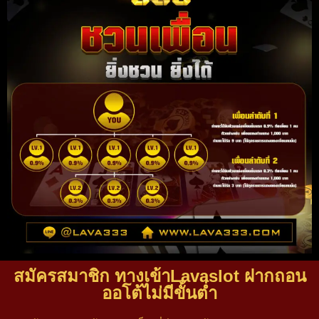
สมัครสมาชิก ทางเข้าLavaslot ฝากถอน
ออโต้ไม่มีขั้นต่ำ