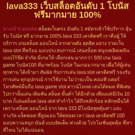
lava333 เว็บสล็อตอันดับ 1 โบนัส
ฟรีมากมาย 100%
ทางเข้าLavaslot
สล็อตเว็บตรง อันดับ 1 สมัครเข้าใช้บริการ ลุ้น
รับ โบนัส ฟรี มากมาย 100% lava 333 เครดิตฟรี เราคือผู้ ให้
บริการ เกมสล็อต ออนไลน์ จากค่ายดัง สุดฮิต อย่าง รวมเว็บ
lava slot ที่พร้อม มอบประสบการณ์ เล่นสล็อต สนุกเพลิดเพลิน
แบบไร้ขีด จำกัด มีเกมให้ เลือกเล่น มากกว่า 500 เกม lava
game โบนัส100 ที่มาพร้อม โบนัส ในเกมมากมาย เพื่อให้ผู้เล่น
ทุกท่าน ได้เข้ามา สัมผัส กับการเล่น lava slot เครดิตฟรี รองรับ
การเล่น ทุกอุปกรณ์ การใช้งาน ไม่ว่าจะเป็น คอมพิวเตอร์
โทรศัพท์มือถือ lava game slot ดาวน์โหลด เล่นได้หมด ที่พิเศษ
ไปกว่านั้นเล่น เดิมพัน สล็อต ขั้นต่ำ ได้อีกด้วย เพียงแค่มีเงิน 10
บาท ก็เล่นสล็อต lava slot ทำกำไร ได้ถึงหลักร้อย หลักหมื่นได้
เพราะสล็อต ออนไลน์ จาก lava 333 มีโบนัสสุดคุ้มค่า และ
รางวัล แจ็คพอต ที่สูงมอบ ให้ตลอดเวลา lava เครดิตฟรี 100
มอบความสนุก มันส์ แบบจัดเต็ม พ่วงด้วย โปรโมชั่นสุดคุ้ม ที่หา
ที่ไหน ไม่ได้แน่นอน