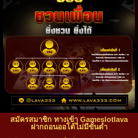
สมัครสมาชิก ทางเข้า Gameslotlava
ฝากถอนออโต้ไม่มีขั้นต่ำ