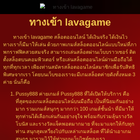
ทางเข้า lavagame
ทางเข้า lavagame สล็อตออนไลน์ ได้เงินจริง ได้เงินไว
ทางเราก็มีมาให้เล่น ด้วยภาพเกมส์สล็อตออนไลน์แบบใหม่ที่ภา
พกราฟฟิคสวยสมจริง สามารถเล่นสล็อตผ่านเว็บบราวเซอร์ ติด
ตั้งสล็อตบนคอมพิวเตอร์ หรือเล่นสล็อตออนไลน์ผ่านมือถือได้
ทุกที่ทุกเวลา เพียงท่านสมัครสล็อตออนไลน์สมาชิกเพื่อรับสิทธิ
พิเศษจากเรา โดยบนเว็บของเราจะมีเกมสล็อตค่ายดังทั้งหมด 3
ค่าย นั่นก็คือ
Pussy888 ค่ายเกมส์ Pussy888 ที่ได้เปิดให้บริการ คือ
ที่สุดของเกมสล็อตออนไลน์บนมือถือ เป็นที่นิยมกันอย่าง
มาก รวมเกมส์สนุกๆ มากกว่า 100 เกมส์ชั้นนำ ที่มีมาให้
ทุกท่านได้เลือกเล่นกันอย่างจุใจ พร้อมกับร่วมลุ้นรางวัล
โบนัส และรางวัลแจ็คพอตมากมาย ที่จะมาแจกให้กับทุก
ท่าน สนุกสุดเหวี่ยงไปกับเหล่าเกมสล็อต ที่ได้นำเอาเกม
สนุกๆ มารวมไว้ให้ท่านบนเว็บไซต์ของเรา