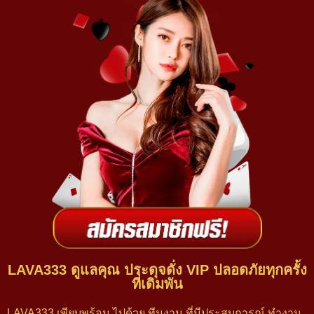
LAVA333 ดูแลคุณ ประดุจดั่ง VIP ปลอดภัยทุกครั้ง
ที่เดิมพัน
LAVA333 เพียบพร้อม ไปด้วย ทีมงาน ที่มีประสบการณ์ ทำงาน