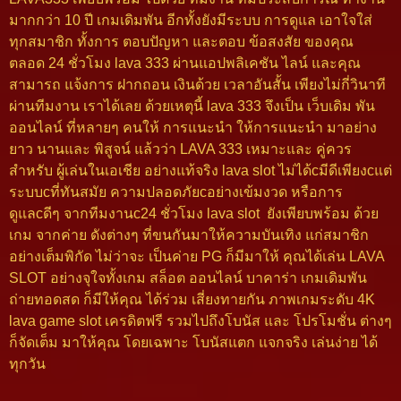
มากกว่า 10 ปี เกมเดิมพัน อีกทั้งยังมีระบบ การดูแล เอาใจใส่
ทุกสมาชิก ทั้งการ ตอบปัญหา และตอบ ข้อสงสัย ของคุณ
ตลอด 24 ชั่วโมง lava 333 ผ่านแอปพลิเคชัน ไลน์ และคุณ
สามารถ แจ้งการ ฝากถอน เงินด้วย เวลาอันสั้น เพียงไม่กี่วินาที
ผ่านทีมงาน เราได้เลย ด้วยเหตุนี้ lava 333 จึงเป็น เว็บเดิม พัน
ออนไลน์ ที่หลายๆ คนให้ การแนะนำ ให้การแนะนำ มาอย่าง
ยาว นานและ พิสูจน์ แล้วว่า LAVA 333 เหมาะและ คู่ควร
สำหรับ ผู้เล่นในเอเชีย อย่างแท้จริง lava slot ไม่ได้cมีดีเพียงcแต่
ระบบcที่ทันสมัย ความปลอดภัยcอย่างเข้มงวด หรือการ
ดูแลcดีๆ จากทีมงานc24 ชั่วโมง lava slot ยังเพียบพร้อม ด้วย
เกม จากค่าย ดังต่างๆ ที่ขนกันมาให้ความบันเทิง แก่สมาชิก
อย่างเต็มพิกัด ไม่ว่าจะ เป็นค่าย PG ก็มีมาให้ คุณได้เล่น LAVA
SLOT อย่างจุใจทั้งเกม สล็อต ออนไลน์ บาคาร่า เกมเดิมพัน
ถ่ายทอดสด ก็มีให้คุณ ได้ร่วม เสี่ยงทายกัน ภาพเกมระดับ 4K
lava game slot เครดิตฟรี รวมไปถึงโบนัส และ โปรโมชั่น ต่างๆ
ก็จัดเต็ม มาให้คุณ โดยเฉพาะ โบนัสแตก แจกจริง เล่นง่าย ได้
ทุกวัน