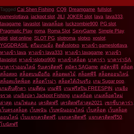
Tagged
Cai Shen Fishing
,
CQ9
,
Dreamgame
,
fullslot
,
gameslotlava
,
jackpot slot
,
JILI
,
JOKER slot
,
lava
,
lava333
,
lavagame
,
lavaslot
,
lavaสล็อต
,
luckzombie900
,
PG slot
,
Pragmatic Play
,
roma
,
Roma Slot
,
SexyGame
,
Simple Play
,
slot
,
slot online
,
SLOT PG
,
slotroma
,
slotxo
,
xoslot
,
YGGDRASIL
,
ดรีมเกมมิ่ง
,
ติดตั้งslotxo
,
ทางเข้า gameslotlava
,
ทางเข้า lava
,
ทางเข้า lava333
,
ทางเข้า lavagame
,
ทางเข้า
lavaslot
,
ทางเข้าslotxo900
,
ทางเข้าสล็อต
,
บาคาร่า
,
บาคาร่าSA
,
บาคาร่าออนไลน์
,
รับเครดิตฟรี
,
สมัคร SAGame
,
สมัครพีจี
,
สล็อต
,
สล็อตxo
,
สล็อตบนมือถือ
,
สล็อตผลไม้
,
สล็อตพีจี
,
สล็อตออนไลน์
,
สล็อตแจ็คพ็อต
,
สล็อตโรม่า
,
สล็อตได้เงินจริง
,
เกม Sugar pop
,
เกมคีบตุ๊กตา
,
เกมตีตุ่น
,
เกมพีจี
,
เกมฟรีสปิน FREESPIN
,
เกมยิง
จรวด
,
เกมยิงปลา Jackpot Fishing
,
เกมสล็อต
,
เกมสล็อตใหม่
ล่าสุด
,
เกมไพ่แคง
,
เครดิตฟรี
,
เครดิตฟรีล่าสุด2021
,
เซกซี่บาคาร่า
,
เว็บตรงสล็อต
,
เว็บพนัน
,
เว็บพนันออนไลน์
,
เว็บสล็อต
,
เว็บสล็อต
ออนไลน์
,
เว็บแจกเครดิตฟรี
,
แจกเครดิตฟรี
,
แจกเครดิตฟรี50
,
โบนัสฟรี