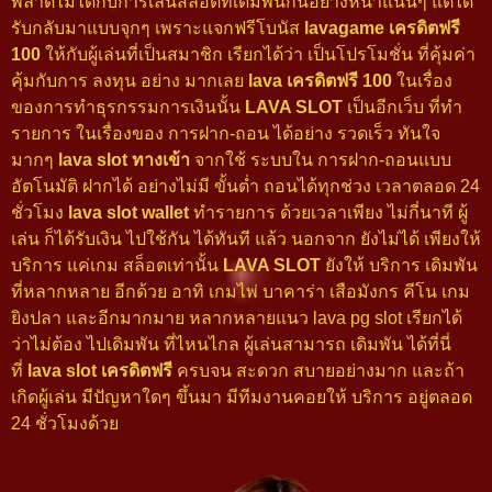
พลาดไม่ได้กับการเล่นสล็อตที่เดิมพันกันอย่างหนาแน่นๆ แต่ได้
รับกลับมาแบบจุกๆ เพราะแจกฟรีโบนัส
lavagame เครดิตฟรี
100
ให้กับผู้เล่นที่เป็นสมาชิก เรียกได้ว่า เป็นโปรโมชั่น ที่คุ้มค่า
คุ้มกับการ ลงทุน อย่าง มากเลย
lava เครดิตฟรี 100
ในเรื่อง
ของการทำธุรกรรมการเงินนั้น
LAVA SLOT
เป็นอีกเว็บ ที่ทำ
รายการ ในเรื่องของ การฝาก-ถอน ได้อย่าง รวดเร็ว ทันใจ
มากๆ
lava slot ทางเข้า
จากใช้ ระบบใน การฝาก-ถอนแบบ
อัตโนมัติ ฝากได้ อย่างไม่มี ขั้นต่ำ ถอนได้ทุกช่วง เวลาตลอด 24
ชั่วโมง
lava slot wallet
ทำรายการ ด้วยเวลาเพียง ไม่กี่นาที ผู้
เล่น ก็ได้รับเงิน ไปใช้กัน ได้ทันที แล้ว นอกจาก ยังไม่ได้ เพียงให้
บริการ แค่เกม สล็อตเท่านั้น
LAVA SLOT
ยังให้ บริการ เดิมพัน
ที่หลากหลาย อีกด้วย อาทิ เกมไพ่ บาคาร่า เสือมังกร คีโน เกม
ยิงปลา และอีกมากมาย หลากหลายแนว lava pg slot เรียกได้
ว่าไม่ต้อง ไปเดิมพัน ที่ไหนไกล ผู้เล่นสามารถ เดิมพัน ได้ที่นี่
ที่
lava slot เครดิตฟรี
ครบจน สะดวก สบายอย่างมาก และถ้า
เกิดผู้เล่น มีปัญหาใดๆ ขึ้นมา มีทีมงานคอยให้ บริการ อยู่ตลอด
24 ชั่วโมงด้วย