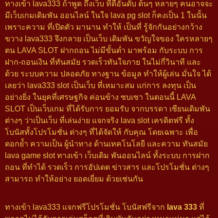
ทางเข้า lava333 ถ้าพูด ถึงเว็บ ที่ดีอันดับ ต้นๆ หลายๆ คนอาจจะ
มีเว็บเกมเดิมพัน ออนไลน์ ในใจ lava pg slot ก็คงเป็น 1 ในนั้น
เพราะความ ที่เปิดตัว มานาน ทำให้ เป็นที่ รู้จักกันอย่างกว้าง
ขวาง lava333 จึงกลาย เป็นเว็บ เดิมพัน ขวัญใจของ ใครหลายๆ
ตน LAVA SLOT ฝากถอน ไม่มีขั้นต่ำ มาพร้อม กับระบบ การ
ฝาก-ถอนเงิน ที่ทันสมัย รวดเร็วทันใจภาย ในไม่กี่วินาที และ
ด้วย ระบบความ ปลอดภัย ทางฐาน ข้อมูล ทำให้ผู้เล่น มั่นใจ ได้
เลยว่า lava333 slot เป็นเว็บ ที่เหมาะสม แก่การ ลงทุน เป็น
อย่างยิ่ง ในยุคที่เศรษฐกิจ ค่อนข้าง ซบเซา ในตอนนี้ LAVA
SLOT เป็นเว็บเกม ที่ได้รับการ ยอมรับ จากบรรดา เซียนเดิมพัน
ต่างๆ ว่าเป็นเว็บ ที่เล่นง่าย แจกจริง lava slot เครดิตฟรี ทั้ง
โบนัสทั้งโปรโมชั่น ต่างๆ ที่ได้จัดให้ กับคุณ โดยเฉพาะ เพื่อ
ตอกย้ำ ความเป็น ผู้นำทาง ด้านเทคโนโลยี และความ ทันสมัย
lava game slot ทางเข้า เว็บเดิม พันออนไลน์ ทั้งระบบ การฝาก
ถอน ที่ทำได้ รวดเร็ว การอัปเดต ข่าวสาร และโปรโมชั่น ต่างๆ
สามารถ ทำให้อย่าง ยอดเยี่ยม ด้วยเช่นกัน
ทางเข้า lava333 แจกฟรีโปรโมชั่น โบนัสฟรีจาก
lava 333
ที่