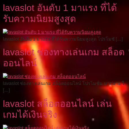
lavaslot อันดับ 1 มาแรง ที่ได้
รับความนิยมสูงสุด
lavaslot อันดับ 1 มาแรง ที่ได้รับความนิยมสูงสุด โปรโมชั […]
lavaslot ช่องทางเล่นเกม สล็อต
ออนไลน์
lavaslot ช่องทางเล่นเกม สล็อตออนไลน์ โปรโมชั่น มากมาย ใ
[…]
lavaslot สล็อตออนไลน์ เล่น
เกมได้เงินจริง