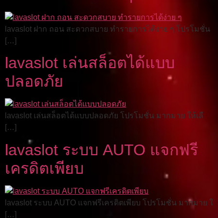
lavaslot ฝาก ถอน สะดวกสบาย ทำรายการได้ง่าย ๆ โปรโมชั่น
[…]
lavaslot เล่นสล็อตได้แบบ
ปลอดภัย
lavaslot เล่นสล็อตได้แบบปลอดภัย โปรโมชั่น มากมาย ให้เลื
[…]
lavaslot ระบบ AUTO แจกฟรี
เครดิตเพียบ
lavaslot ระบบ AUTO แจกฟรีเครดิตเพียบ โปรโมชั่น มากมาย ใ
[…]