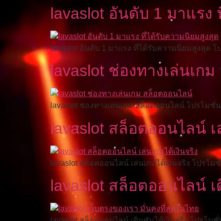
lavaslot อันดับ 1 มาแรง ท
lavaslot อันดับ 1 มาแรง ที่ได้รับความนิยมสูงสุด โ
lavaslot ช่องทางเล่นเกม
lavaslot ช่องทางเล่นเกม สล็อตออนไลน์ โปรโมชั่
lavaslot สล็อตออนไลน์ เล
lavaslot สล็อตออนไลน์ เล่นเกมได้เงินจริง โปรโมช
lavaslot สล็อตออนไลน์ เด
lavaslot สล็อตออนไลน์ เดิมพันได้เงินจริง โปรโมช