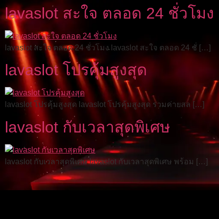
lavaslot สะใจ ตลอด 24 ชั่วโมง
lavaslot สะใจ ตลอด 24 ชั่วโมง lavaslot สะใจ ตลอด 24 ชั่ […]
lavaslot โปรคุ้มสูงสุด
lavaslot โปรคุ้มสูงสุด lavaslot โปรคุ้มสูงสุด รวมค่ายสล […]
lavaslot กับเวลาสุดพิเศษ
lavaslot กับเวลาสุดพิเศษ lavaslot กับเวลาสุดพิเศษ พร้อม […]