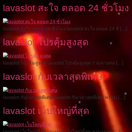
lavaslot สะใจ ตลอด 24 ชั่วโมง
lavaslot สะใจ ตลอด 24 ชั่วโมง lavaslot สะใจ ตลอด 24 ชั่ […]
lavaslot โปรคุ้มสูงสุด
lavaslot โปรคุ้มสูงสุด lavaslot โปรคุ้มสูงสุด รวมค่ายสล […]
lavaslot กับเวลาสุดพิเศษ
lavaslot กับเวลาสุดพิเศษ lavaslot กับเวลาสุดพิเศษ พร้อม […]
lavaslot เว็บใหญ่ที่สุด
lavaslot เว็บใหญ่ที่สุด lavaslot เว็บใหญ่ที่สุด สามารถต […]