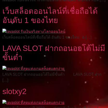
เว็บสล็อตออนไลน์ที่เชื่อถือได้
อันดับ 1 ของไทย
เว็บสล็อตออนไลน์ที่เชื่อถือได้ อันดับ 1 ของไทย & […]
LAVA SLOT ฝากถอนออโต้ไม่มี
ขั้นต่ำ
LAVA SLOT ฝากถอนออโต้ไม่มีขั้นต่ำ LAVA SLOT ฝาก
[…]
slotxy2