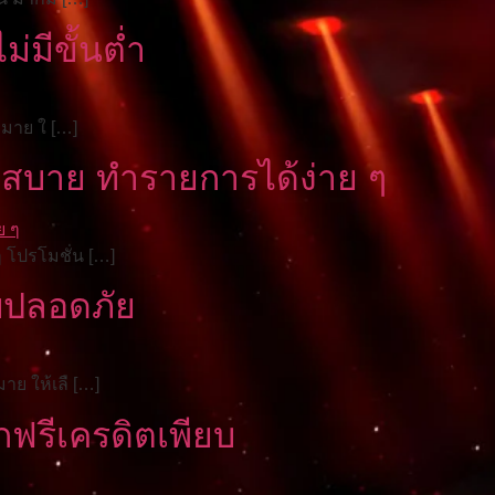
่มีขั้นต่ำ
กมาย ใ […]
กสบาย ทำรายการได้ง่าย ๆ
 โปรโมชั่น […]
บบปลอดภัย
าย ให้เลื […]
ฟรีเครดิตเพียบ