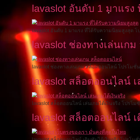
lavaslot อันดับ 1 มาแรง ท
lavaslot อันดับ 1 มาแรง ที่ได้รับความนิยมสูงสุด โ
lavaslot ช่องทางเล่นเกม
lavaslot ช่องทางเล่นเกม สล็อตออนไลน์ โปรโมชั่
lavaslot สล็อตออนไลน์ เล
lavaslot สล็อตออนไลน์ เล่นเกมได้เงินจริง โปรโมช
lavaslot สล็อตออนไลน์ เด
lavaslot สล็อตออนไลน์ เดิมพันได้เงินจริง โปรโมช