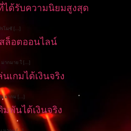
ี่ได้รับความนิยมสูงสุด
ปรโมชั […]
 สล็อตออนไลน์
น มากมาย ใ […]
่นเกมได้เงินจริง
ั่น มากม […]
ิมพันได้เงินจริง
ั่น มากม […]