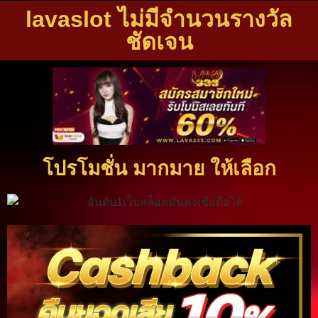
lavaslot ไม่มีจำนวนรางวัล
ชัดเจน
โปรโมชั่น มากมาย ให้เลือก